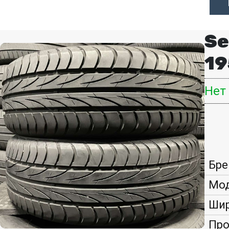
Se
19
Нет
Бре
Мод
Шир
Про