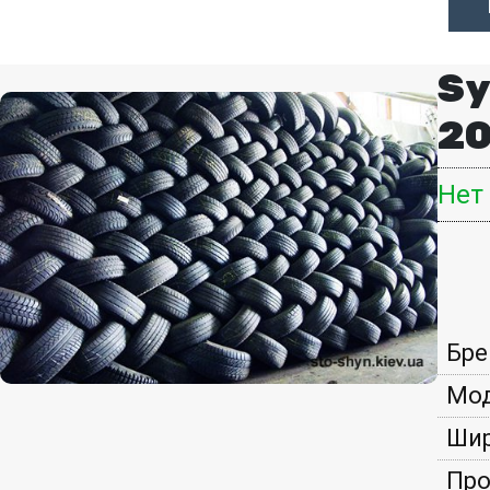
Sy
20
Нет
Бре
Мод
Шир
Про