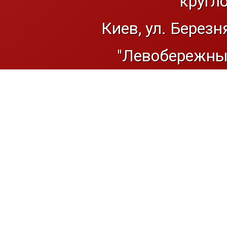
кругл
Киев, ул. Березн
"Левобережный