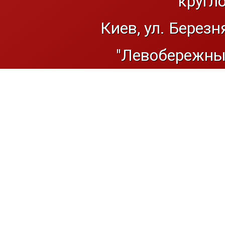
кругл
Киев, ул. Березн
"Левобережный