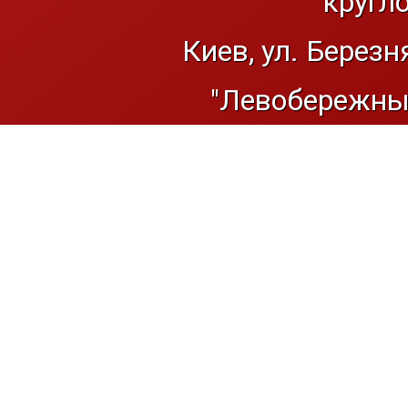
кругл
Киев, ул. Березн
"Левобережный