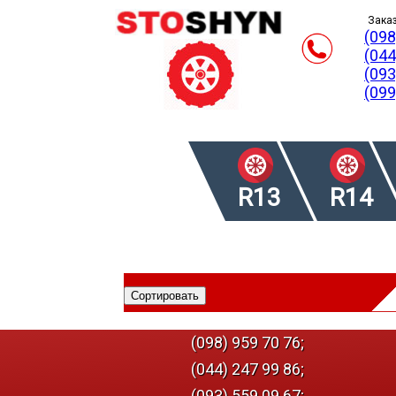
Заказ
(098
(044
(093
(099
R13
R14
(098) 959 70 76;
(044) 247 99 86;
(093) 559 09 67;