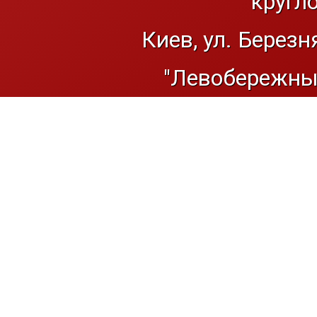
кругл
Киев, ул. Березн
"Левобережный