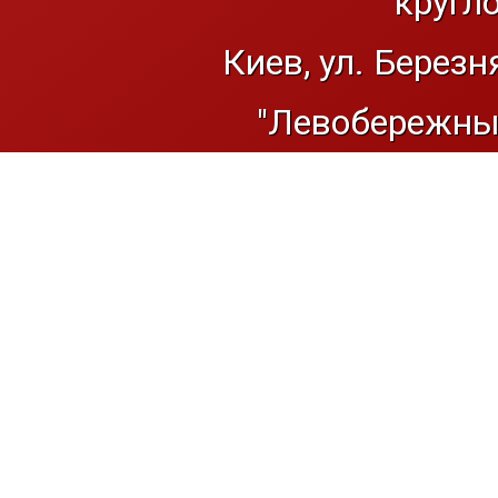
кругл
Киев, ул. Березн
"Левобережный