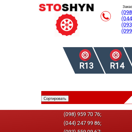
Заказ
(098
(044
(093
(099
R13
R14
(098) 959 70 76;
(044) 247 99 86;
(093) 559 09 67;