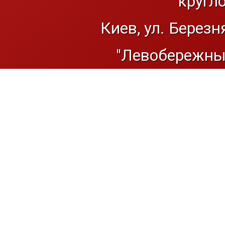
кругл
Киев, ул. Березн
"Левобережный