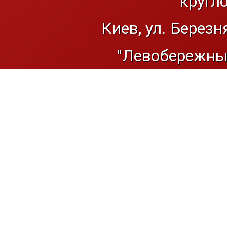
кругл
Киев, ул. Березн
"Левобережный