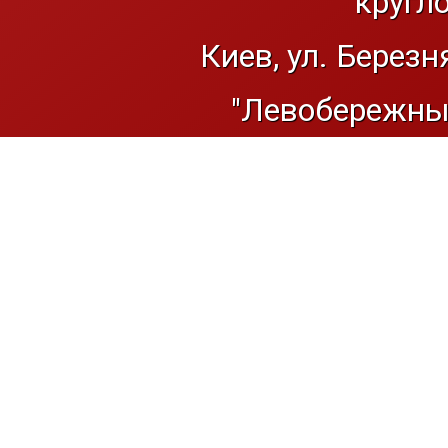
кругл
Киев, ул. Березн
"Левобережный