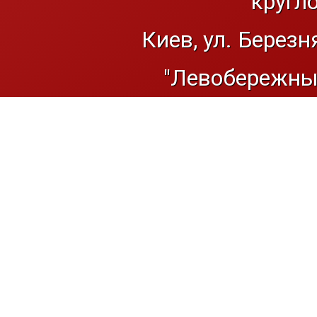
кругл
Киев, ул. Березн
"Левобережный