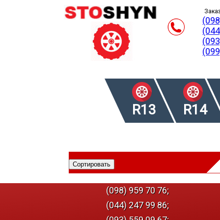
Заказ
(098
(044
(093
(099
R13
R14
(098) 959 70 76;
(044) 247 99 86;
(093) 559 09 67;