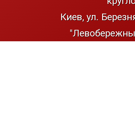
кругл
Киев, ул. Березн
"Левобережный