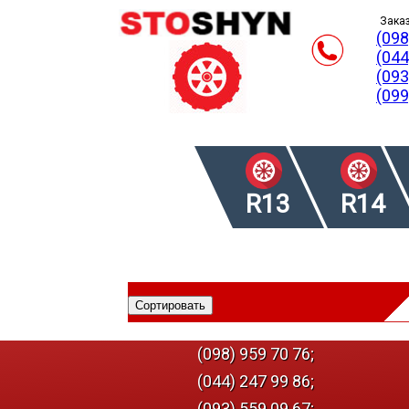
Заказ
(098
(044
(093
(099
R13
R14
(098) 959 70 76;
(044) 247 99 86;
(093) 559 09 67;