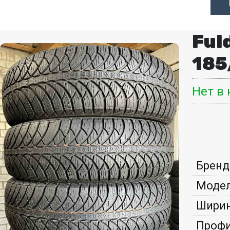
Ful
185
Нет в
Бренд
Модел
Ширин
Профи