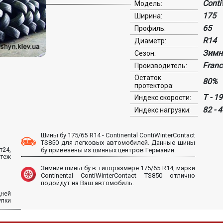
Conti
Модель:
175
Ширина:
65
Профиль:
R14
Диаметр:
Зимн
Сезон:
Franc
Производитель:
Остаток
80%
протектора:
T - 1
Индекс скорости:
82 - 
Индекс нагрузки:
Шины бу 175/65 R14 - Continental ContiWinterContact
TS850 для легковых автомобилей. Данные шины
т24,
бу привезены из шинных центров Германии.
атеж
Зимние шины бу в типоразмере 175/65 R14, марки
Continental ContiWinterContact TS850 отлично
подойдут на Ваш автомобиль.
дней
упки