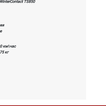
WinterContact TS850
яя
e
90 км\час
475 кг