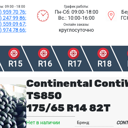
ы: 09:00 - 18:00
График работы:
) 959 70 76;
Пн-Сб: 09:00-18:00
Бе
) 247 99 86;
Вс.: 10:00-16:00
ГС
) 559 09 67;
Онлайн заказы:
) 974 78 66;
круглосуточно
R15
R16
R17
R18
Continental Cont
TS850
175/65 R14 82T
Нет в наличии
CONT
Бренд: