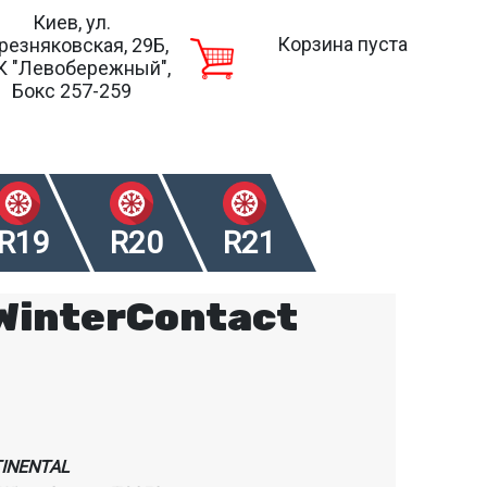
Киев, ул.
Корзина пуста
резняковская, 29Б,
К "Левобережный",
Бокс 257-259
R19
R20
R21
iWinterContact
INENTAL