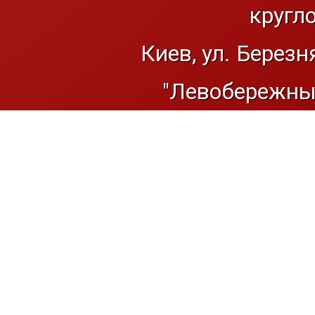
кругл
Киев, ул. Березн
"Левобережный