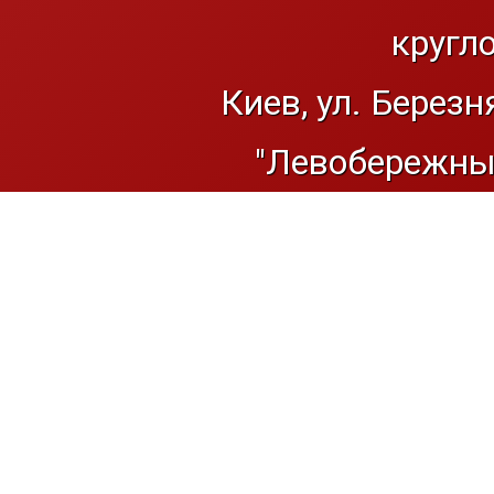
кругл
Киев, ул. Березн
"Левобережный