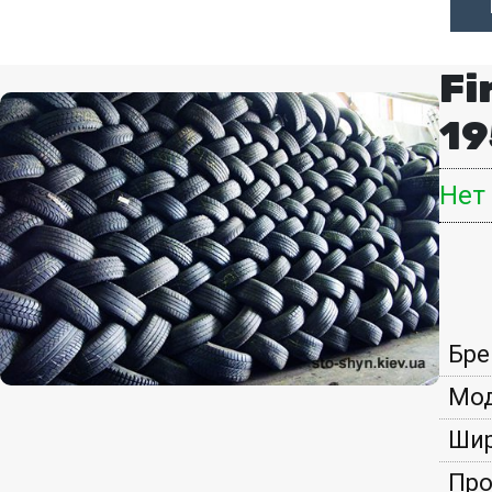
Fi
19
Нет
Бре
Мод
Шир
Про