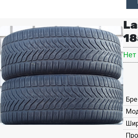
La
18
Нет
Бре
Мод
Шир
Про