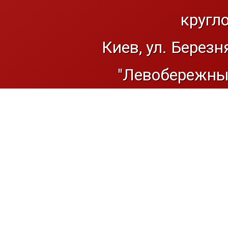
кругл
Киев, ул. Березн
"Левобережный