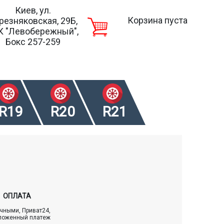
Киев, ул.
Корзина пуста
резняковская, 29Б,
К "Левобережный",
Бокс 257-259
R19
R20
R21
ОПЛАТА
чными, Приват24,
ложенный платеж