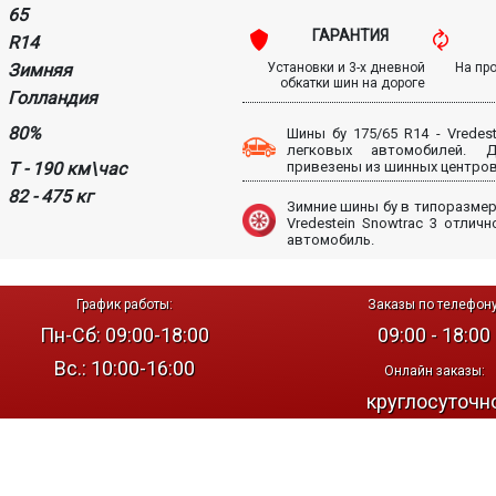
65
ГАРАНТИЯ
R14
Зимняя
Установки и 3-х дневной
На пр
обкатки шин на дороге
Голландия
80%
Шины бу 175/65 R14 - Vredest
легковых автомобилей.
T - 190 км\час
привезены из шинных центров
82 - 475 кг
Зимние шины бу в типоразмере
Vredestein Snowtrac 3 отлич
автомобиль.
График работы:
Заказы по телефону
Пн-Сб: 09:00-18:00
09:00 - 18:00
Вс.: 10:00-16:00
Онлайн заказы:
круглосуточн