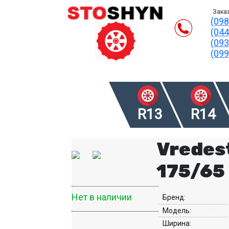
Заказ
(098
(044
(093
(099
R13
R14
Vredes
175/65
Нет в наличии
Бренд:
Модель:
Ширина: