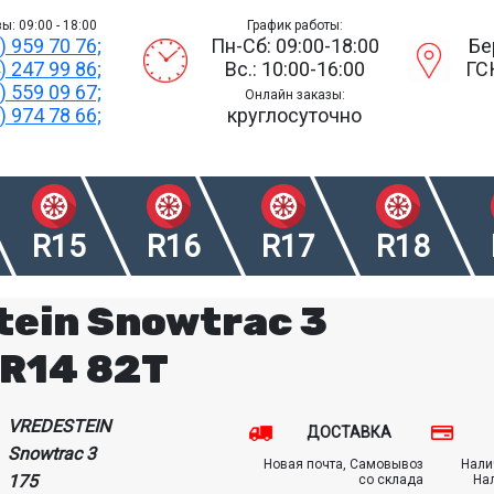
ы: 09:00 - 18:00
График работы:
) 959 70 76;
Пн-Сб: 09:00-18:00
Бе
) 247 99 86;
Вс.: 10:00-16:00
ГС
) 559 09 67;
Онлайн заказы:
) 974 78 66;
круглосуточно
R15
R16
R17
R18
tein Snowtrac 3
 R14 82T
VREDESTEIN
ДОСТАВКА
Snowtrac 3
Новая почта, Самовывоз
Нали
175
со склада
На